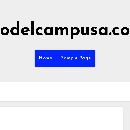
odelcampusa.c
Home
Sample Page