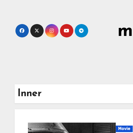
Skip
to
content
m
Inner
Movie