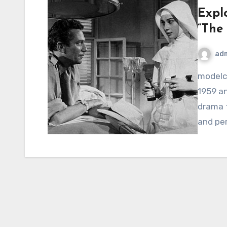
Explo
“The 
ad
modelcampusa.com – “The Nun’s Story,” released in
1959 an
drama t
and per