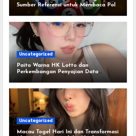
Sumber Referensi untuk Membaca Pola
Statistik
Uncategorized
Paito Warna HK Lotto dan
Perkembangan Penyajian Data
Berbasis Warna
Uncategorized
Macau Togel Hari Ini dan Transformasi