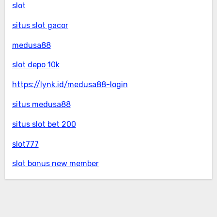
slot
situs slot gacor
medusa88
slot depo 10k
https://lynk.id/medusa88-login
situs medusa88
situs slot bet 200
slot777
slot bonus new member