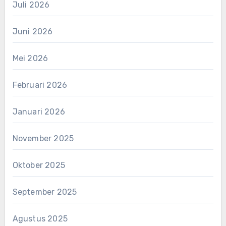
Juli 2026
Juni 2026
Mei 2026
Februari 2026
Januari 2026
November 2025
Oktober 2025
September 2025
Agustus 2025