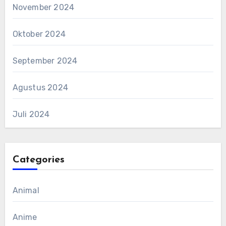
November 2024
Oktober 2024
September 2024
Agustus 2024
Juli 2024
Categories
Animal
Anime