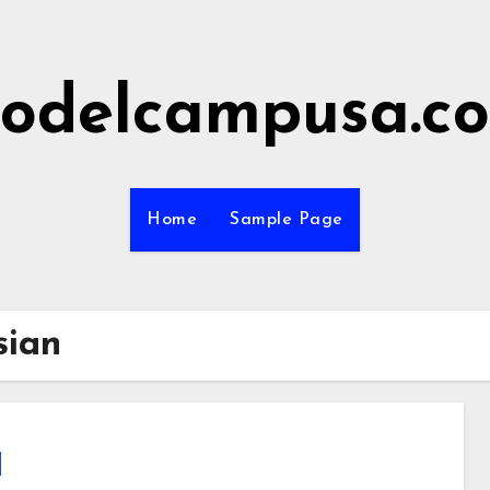
odelcampusa.c
Home
Sample Page
sian