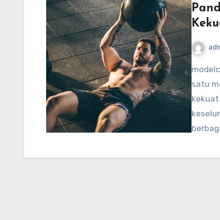
Pand
Keku
ad
modelcampusa.com – Latihan bola medis adalah salah
satu m
kekuata
keselu
berbaga