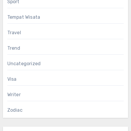
Sport
Tempat Wisata
Travel
Trend
Uncategorized
Visa
Writer
Zodiac