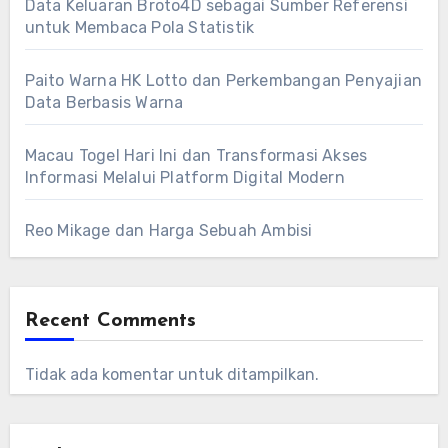
Data Keluaran Broto4D sebagai Sumber Referensi
untuk Membaca Pola Statistik
Paito Warna HK Lotto dan Perkembangan Penyajian
Data Berbasis Warna
Macau Togel Hari Ini dan Transformasi Akses
Informasi Melalui Platform Digital Modern
Reo Mikage dan Harga Sebuah Ambisi
Recent Comments
Tidak ada komentar untuk ditampilkan.