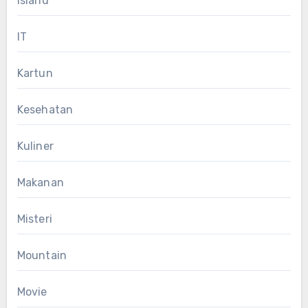
Island
IT
Kartun
Kesehatan
Kuliner
Makanan
Misteri
Mountain
Movie