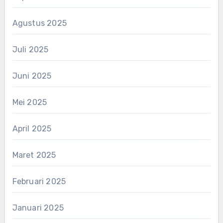
Agustus 2025
Juli 2025
Juni 2025
Mei 2025
April 2025
Maret 2025
Februari 2025
Januari 2025