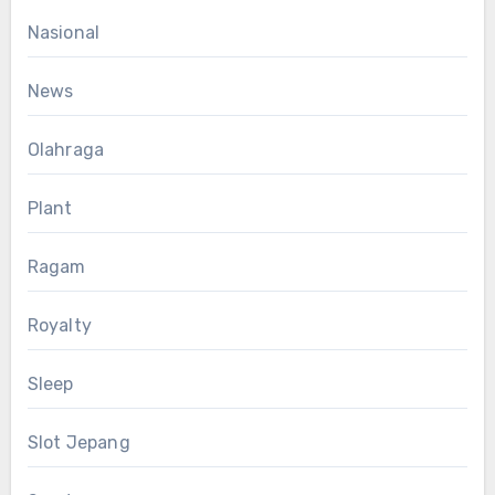
Nasional
News
Olahraga
Plant
Ragam
Royalty
Sleep
Slot Jepang