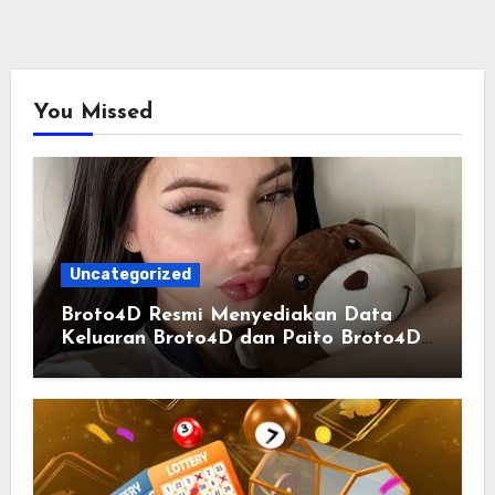
You Missed
Uncategorized
Broto4D Resmi Menyediakan Data
Keluaran Broto4D dan Paito Broto4D
yang Selalu Diperbarui