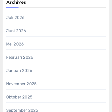
Archives
Juli 2026
Juni 2026
Mei 2026
Februari 2026
Januari 2026
November 2025
Oktober 2025
September 2025