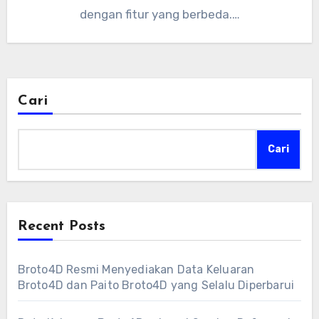
dengan fitur yang berbeda.…
Cari
Cari
Recent Posts
Broto4D Resmi Menyediakan Data Keluaran
Broto4D dan Paito Broto4D yang Selalu Diperbarui