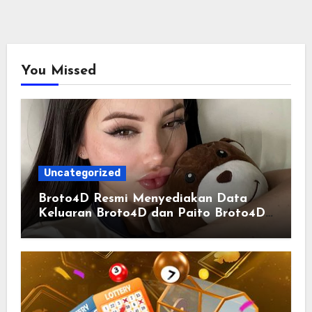
You Missed
Uncategorized
Broto4D Resmi Menyediakan Data
Keluaran Broto4D dan Paito Broto4D
yang Selalu Diperbarui