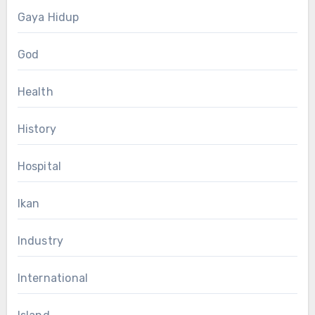
Gaya Hidup
God
Health
History
Hospital
Ikan
Industry
International