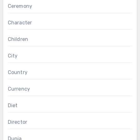
Ceremony
Character
Children
City
Country
Currency
Diet
Director
Dunia