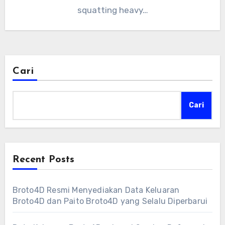
squatting heavy…
Cari
Cari
Recent Posts
Broto4D Resmi Menyediakan Data Keluaran
Broto4D dan Paito Broto4D yang Selalu Diperbarui