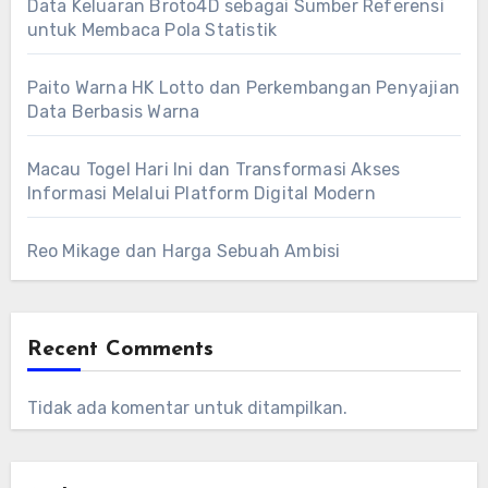
Data Keluaran Broto4D sebagai Sumber Referensi
untuk Membaca Pola Statistik
Paito Warna HK Lotto dan Perkembangan Penyajian
Data Berbasis Warna
Macau Togel Hari Ini dan Transformasi Akses
Informasi Melalui Platform Digital Modern
Reo Mikage dan Harga Sebuah Ambisi
Recent Comments
Tidak ada komentar untuk ditampilkan.