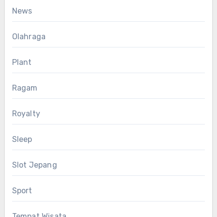
News
Olahraga
Plant
Ragam
Royalty
Sleep
Slot Jepang
Sport
Tempat Wisata