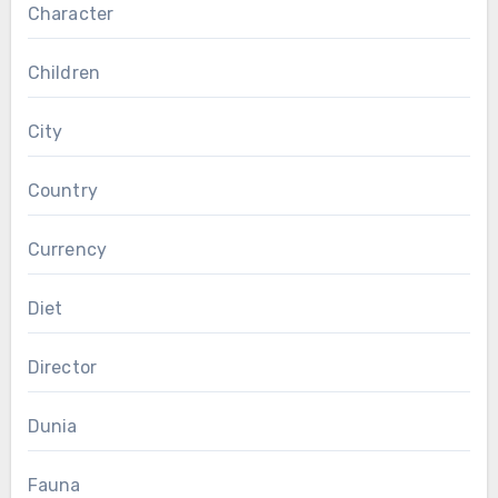
Character
Children
City
Country
Currency
Diet
Director
Dunia
Fauna