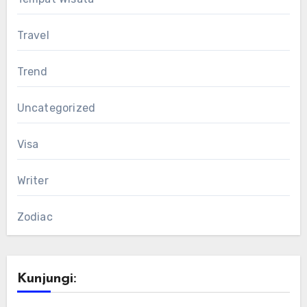
Travel
Trend
Uncategorized
Visa
Writer
Zodiac
Kunjungi: