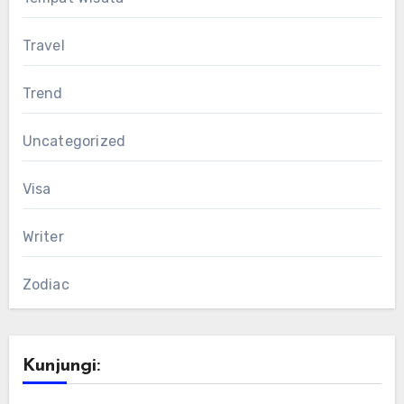
Travel
Trend
Uncategorized
Visa
Writer
Zodiac
Kunjungi: