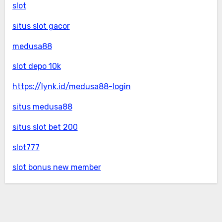
slot
situs slot gacor
medusa88
slot depo 10k
https://lynk.id/medusa88-login
situs medusa88
situs slot bet 200
slot777
slot bonus new member