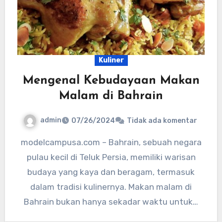
Kuliner
Mengenal Kebudayaan Makan
Malam di Bahrain
admin
07/26/2024
Tidak ada komentar
modelcampusa.com – Bahrain, sebuah negara
pulau kecil di Teluk Persia, memiliki warisan
budaya yang kaya dan beragam, termasuk
dalam tradisi kulinernya. Makan malam di
Bahrain bukan hanya sekadar waktu untuk…