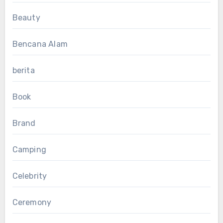
Beauty
Bencana Alam
berita
Book
Brand
Camping
Celebrity
Ceremony