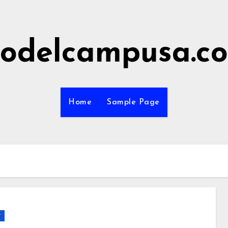
odelcampusa.c
Home
Sample Page
r