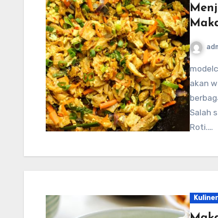
Menj
Maka
ad
modelcampusa.com – Sri Lanka, negara yang kaya
akan wa
berbag
Salah s
Roti.…
Kuline
Maka