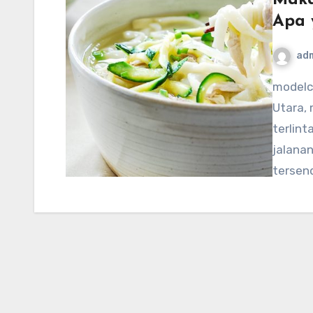
Apa 
ad
modelcampusa.com – Pyongyang, ibu kota Korea
Utara,
terlin
jalanan
tersend