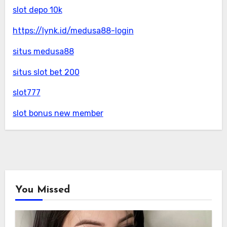
slot depo 10k
https://lynk.id/medusa88-login
situs medusa88
situs slot bet 200
slot777
slot bonus new member
You Missed