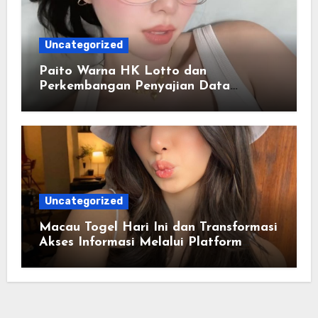
Uncategorized
Paito Warna HK Lotto dan
Perkembangan Penyajian Data
Berbasis Warna
Uncategorized
Macau Togel Hari Ini dan Transformasi
Akses Informasi Melalui Platform
Digital Modern