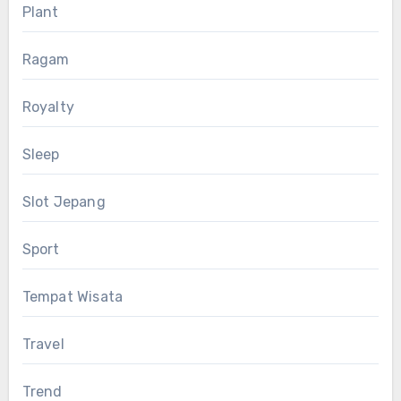
Plant
Ragam
Royalty
Sleep
Slot Jepang
Sport
Tempat Wisata
Travel
Trend