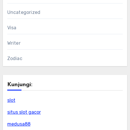
Uncategorized
Visa
Writer
Zodiac
Kunjungi:
slot
situs slot gacor
medusa88