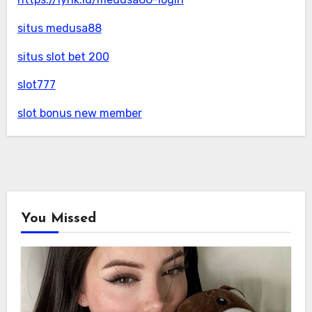
situs medusa88
situs slot bet 200
slot777
slot bonus new member
You Missed