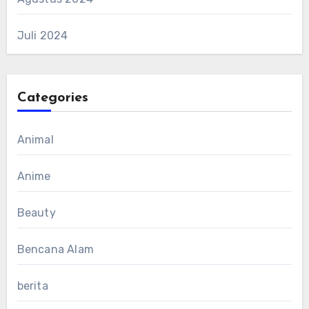
Juli 2024
Categories
Animal
Anime
Beauty
Bencana Alam
berita