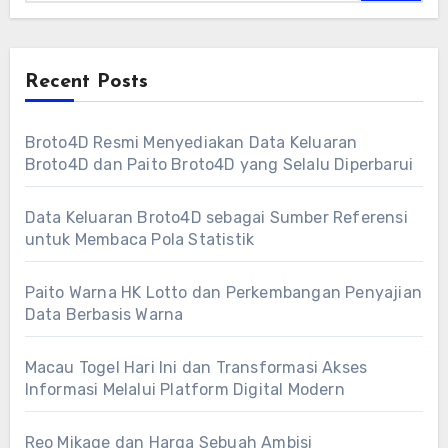
Recent Posts
Broto4D Resmi Menyediakan Data Keluaran
Broto4D dan Paito Broto4D yang Selalu Diperbarui
Data Keluaran Broto4D sebagai Sumber Referensi
untuk Membaca Pola Statistik
Paito Warna HK Lotto dan Perkembangan Penyajian
Data Berbasis Warna
Macau Togel Hari Ini dan Transformasi Akses
Informasi Melalui Platform Digital Modern
Reo Mikage dan Harga Sebuah Ambisi