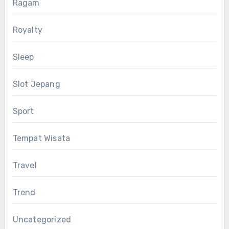
Ragam
Royalty
Sleep
Slot Jepang
Sport
Tempat Wisata
Travel
Trend
Uncategorized