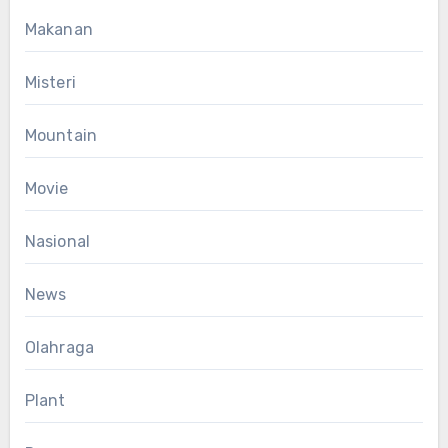
Makanan
Misteri
Mountain
Movie
Nasional
News
Olahraga
Plant