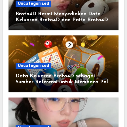
Uncategorized
Broto4D Resmi Menyediakan Data
Keluaran Broto4D dan Paito Broto4D
yang Selalu Diperbarui
Uncategorized
Data Keluaran Broto4D sebagai
Sumber Referensi untuk Membaca Pola
Statistik