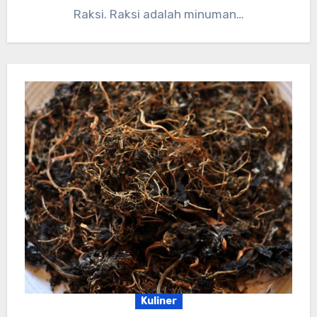
Raksi. Raksi adalah minuman…
Kuliner