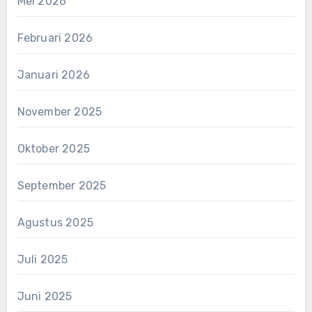
Mei 2026
Februari 2026
Januari 2026
November 2025
Oktober 2025
September 2025
Agustus 2025
Juli 2025
Juni 2025