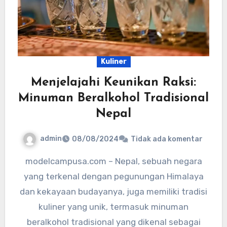
Kuliner
Menjelajahi Keunikan Raksi:
Minuman Beralkohol Tradisional
Nepal
admin
08/08/2024
Tidak ada komentar
modelcampusa.com – Nepal, sebuah negara
yang terkenal dengan pegunungan Himalaya
dan kekayaan budayanya, juga memiliki tradisi
kuliner yang unik, termasuk minuman
beralkohol tradisional yang dikenal sebagai