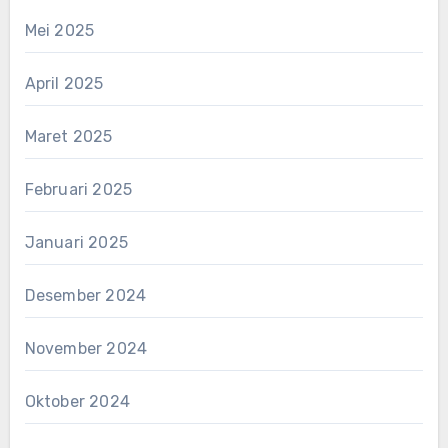
Mei 2025
April 2025
Maret 2025
Februari 2025
Januari 2025
Desember 2024
November 2024
Oktober 2024