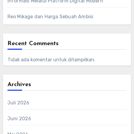
Informasi Melalui Platform Digital Modern
Reo Mikage dan Harga Sebuah Ambisi
Recent Comments
Tidak ada komentar untuk ditampilkan.
Archives
Juli 2026
Juni 2026