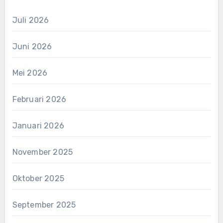
Juli 2026
Juni 2026
Mei 2026
Februari 2026
Januari 2026
November 2025
Oktober 2025
September 2025