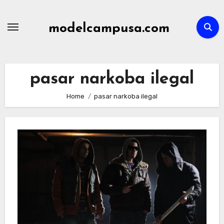
Skip
to
modelcampusa.com
content
pasar narkoba ilegal
Home
pasar narkoba ilegal