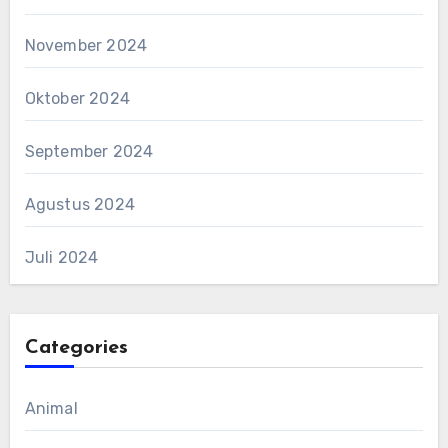
November 2024
Oktober 2024
September 2024
Agustus 2024
Juli 2024
Categories
Animal