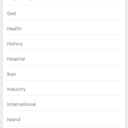
God
Health
History
Hospital
Ikan
Industry
International
Island