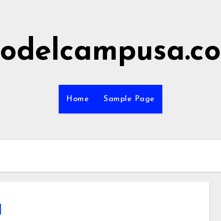
odelcampusa.c
Home
Sample Page