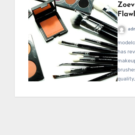
Zoeva
Flaw
ad
modelcampusa.com – Zoeva Beauty is a brand that
has rev
makeup 
brushe
quality