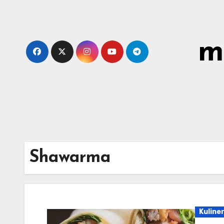
Skip
to
content
m
Shawarma
Kuline