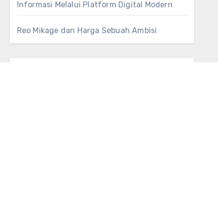
Informasi Melalui Platform Digital Modern
Reo Mikage dan Harga Sebuah Ambisi
Recent Comments
Tidak ada komentar untuk ditampilkan.
Archives
Juli 2026
Juni 2026