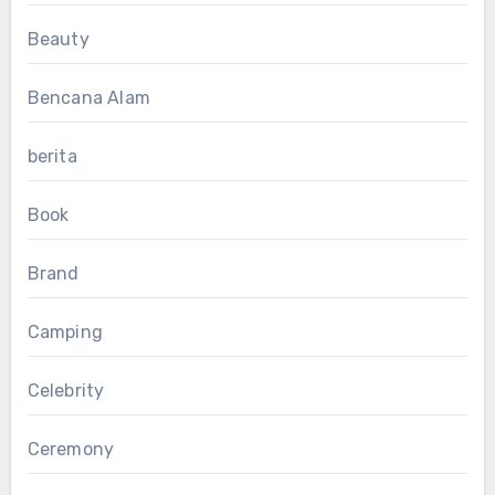
Beauty
Bencana Alam
berita
Book
Brand
Camping
Celebrity
Ceremony