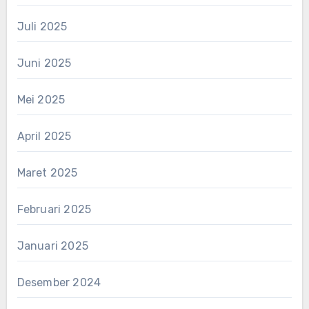
Juli 2025
Juni 2025
Mei 2025
April 2025
Maret 2025
Februari 2025
Januari 2025
Desember 2024