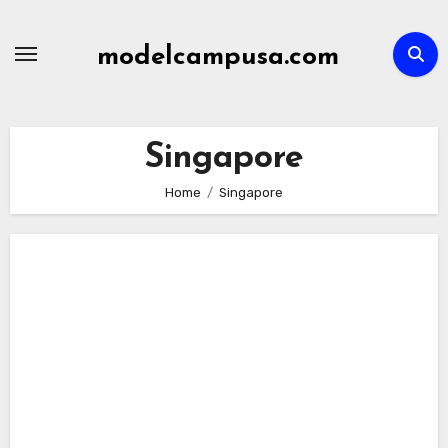
Skip
to
modelcampusa.com
content
Singapore
Home
Singapore