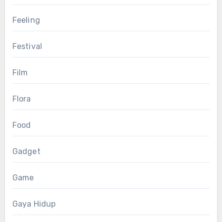
Feeling
Festival
Film
Flora
Food
Gadget
Game
Gaya Hidup