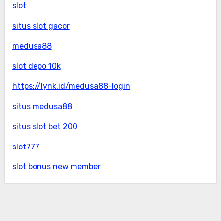
slot
situs slot gacor
medusa88
slot depo 10k
https://lynk.id/medusa88-login
situs medusa88
situs slot bet 200
slot777
slot bonus new member