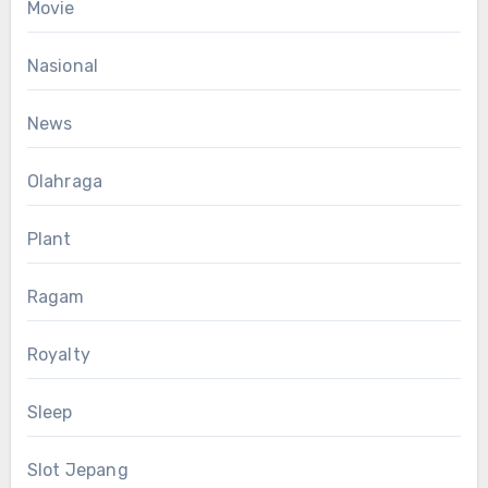
Movie
Nasional
News
Olahraga
Plant
Ragam
Royalty
Sleep
Slot Jepang