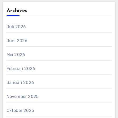
Archives
Juli 2026
Juni 2026
Mei 2026
Februari 2026
Januari 2026
November 2025
Oktober 2025