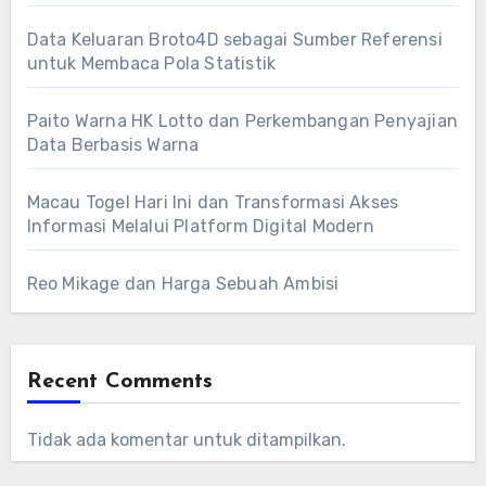
Data Keluaran Broto4D sebagai Sumber Referensi
untuk Membaca Pola Statistik
Paito Warna HK Lotto dan Perkembangan Penyajian
Data Berbasis Warna
Macau Togel Hari Ini dan Transformasi Akses
Informasi Melalui Platform Digital Modern
Reo Mikage dan Harga Sebuah Ambisi
Recent Comments
Tidak ada komentar untuk ditampilkan.