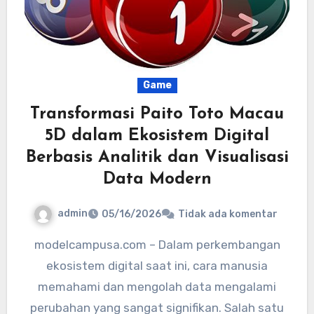
Game
Transformasi Paito Toto Macau
5D dalam Ekosistem Digital
Berbasis Analitik dan Visualisasi
Data Modern
admin
05/16/2026
Tidak ada komentar
modelcampusa.com – Dalam perkembangan
ekosistem digital saat ini, cara manusia
memahami dan mengolah data mengalami
perubahan yang sangat signifikan. Salah satu