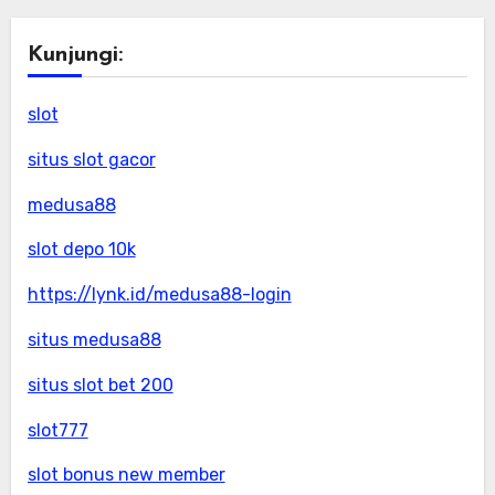
Kunjungi:
slot
situs slot gacor
medusa88
slot depo 10k
https://lynk.id/medusa88-login
situs medusa88
situs slot bet 200
slot777
slot bonus new member