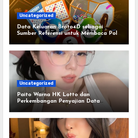
Uncategorized
Data Keluaran Broto4D sebagai
Sumber Referensi untuk Membaca Pola
Statistik
Uncategorized
Paito Warna HK Lotto dan
Perkembangan Penyajian Data
Berbasis Warna