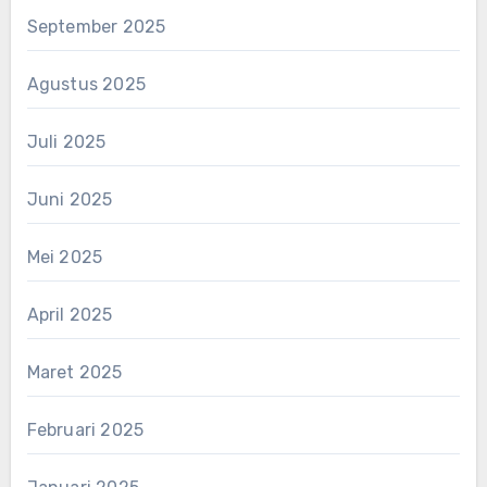
September 2025
Agustus 2025
Juli 2025
Juni 2025
Mei 2025
April 2025
Maret 2025
Februari 2025