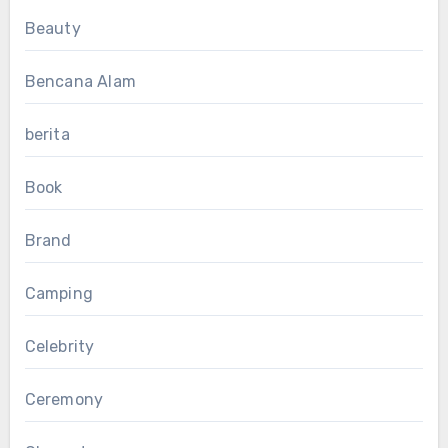
Beauty
Bencana Alam
berita
Book
Brand
Camping
Celebrity
Ceremony