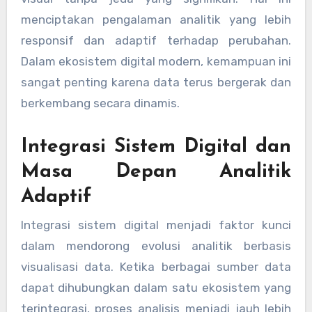
menciptakan pengalaman analitik yang lebih
responsif dan adaptif terhadap perubahan.
Dalam ekosistem digital modern, kemampuan ini
sangat penting karena data terus bergerak dan
berkembang secara dinamis.
Integrasi Sistem Digital dan
Masa Depan Analitik
Adaptif
Integrasi sistem digital menjadi faktor kunci
dalam mendorong evolusi analitik berbasis
visualisasi data. Ketika berbagai sumber data
dapat dihubungkan dalam satu ekosistem yang
terintegrasi, proses analisis menjadi jauh lebih