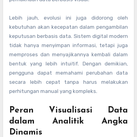
Lebih jauh, evolusi ini juga didorong oleh
kebutuhan akan kecepatan dalam pengambilan
keputusan berbasis data. Sistem digital modern
tidak hanya menyimpan informasi, tetapi juga
memproses dan menyajikannya kembali dalam
bentuk yang lebih intuitif. Dengan demikian,
pengguna dapat memahami perubahan data
secara lebih cepat tanpa harus melakukan
perhitungan manual yang kompleks.
Peran Visualisasi Data
dalam Analitik Angka
Dinamis