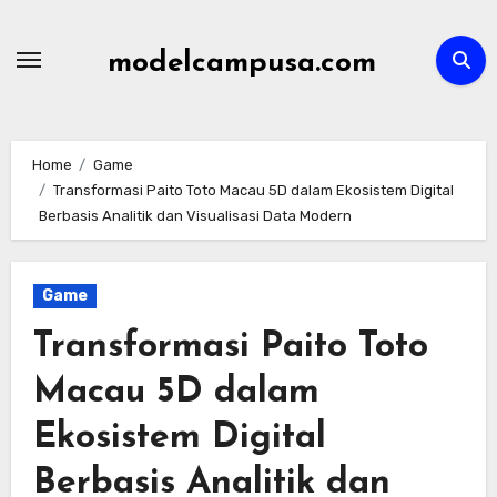
Skip
to
modelcampusa.com
content
Home
Game
Transformasi Paito Toto Macau 5D dalam Ekosistem Digital
Berbasis Analitik dan Visualisasi Data Modern
Game
Transformasi Paito Toto
Macau 5D dalam
Ekosistem Digital
Berbasis Analitik dan