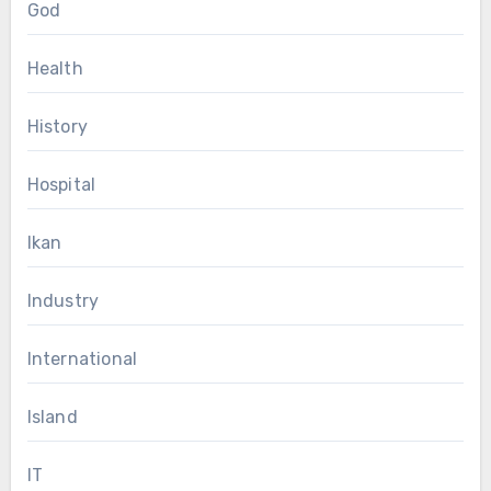
God
Health
History
Hospital
Ikan
Industry
International
Island
IT