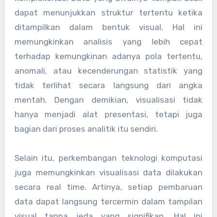
dapat menunjukkan struktur tertentu ketika
ditampilkan dalam bentuk visual. Hal ini
memungkinkan analisis yang lebih cepat
terhadap kemungkinan adanya pola tertentu,
anomali, atau kecenderungan statistik yang
tidak terlihat secara langsung dari angka
mentah. Dengan demikian, visualisasi tidak
hanya menjadi alat presentasi, tetapi juga
bagian dari proses analitik itu sendiri.
Selain itu, perkembangan teknologi komputasi
juga memungkinkan visualisasi data dilakukan
secara real time. Artinya, setiap pembaruan
data dapat langsung tercermin dalam tampilan
visual tanpa jeda yang signifikan. Hal ini