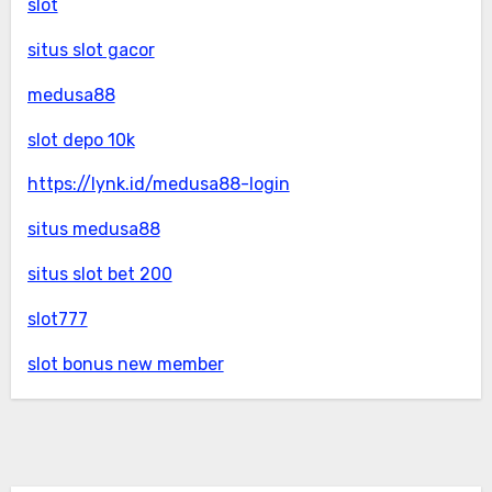
slot
situs slot gacor
medusa88
slot depo 10k
https://lynk.id/medusa88-login
situs medusa88
situs slot bet 200
slot777
slot bonus new member