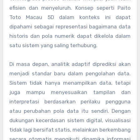
efisien dan menyeluruh. Konsep seperti Paito
Toto Macau 5D dalam konteks ini dapat
dipahami sebagai representasi bagaimana data
historis dan pola numerik dapat dikelola dalam
satu sistem yang saling terhubung.
Di masa depan, analitik adaptif diprediksi akan
menjadi standar baru dalam pengolahan data.
Sistem tidak hanya menampilkan data, tetapi
juga mampu menyesuaikan tampilan dan
interpretasi berdasarkan perilaku pengguna
atau perubahan pola data itu sendiri. Dengan
dukungan kecerdasan sistem digital, visualisasi
tidak lagi bersifat statis, melainkan berkembang
secara otomatis mengikuti dinamika informasi