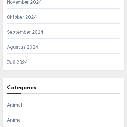
November 2024
Oktober 2024
September 2024
Agustus 2024
Juli 2024
Categories
Animal
Anime