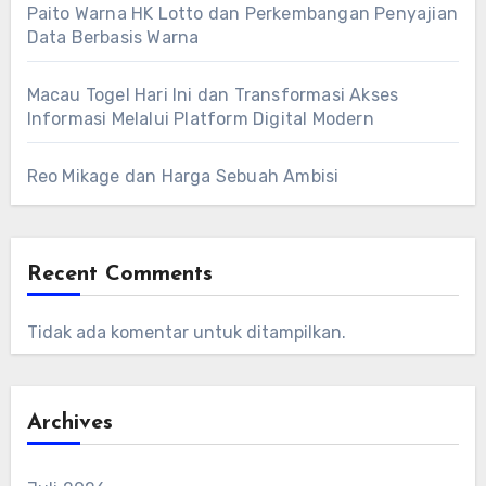
Paito Warna HK Lotto dan Perkembangan Penyajian
Data Berbasis Warna
Macau Togel Hari Ini dan Transformasi Akses
Informasi Melalui Platform Digital Modern
Reo Mikage dan Harga Sebuah Ambisi
Recent Comments
Tidak ada komentar untuk ditampilkan.
Archives