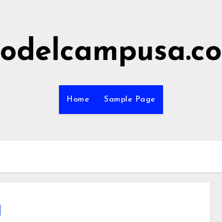
odelcampusa.c
Home
Sample Page