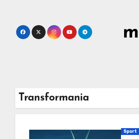
Skip
to
content
m
Transformania
Sport