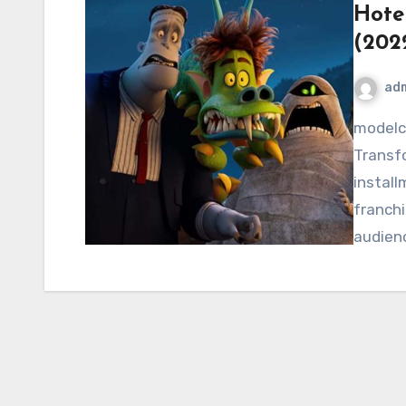
Hote
(202
ad
modelcampusa.com – “Hotel Transylvania:
Transfo
install
franchi
audien