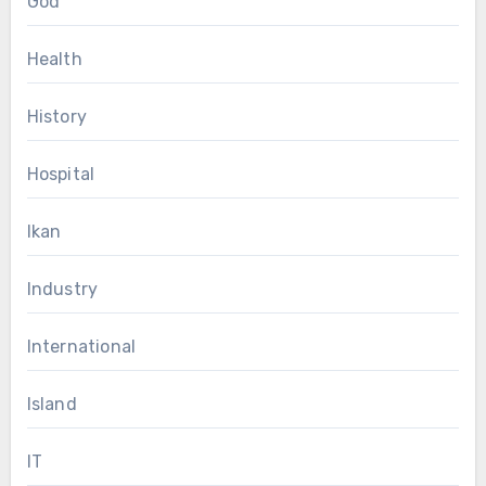
God
Health
History
Hospital
Ikan
Industry
International
Island
IT