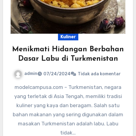
Kuliner
Menikmati Hidangan Berbahan
Dasar Labu di Turkmenistan
admin
07/24/2024
Tidak ada komentar
modelcampusa.com – Turkmenistan, negara
yang terletak di Asia Tengah, memiliki tradisi
kuliner yang kaya dan beragam. Salah satu
bahan makanan yang sering digunakan dalam
masakan Turkmenistan adalah labu. Labu
tidak…