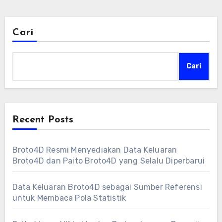
Cari
Cari
Recent Posts
Broto4D Resmi Menyediakan Data Keluaran
Broto4D dan Paito Broto4D yang Selalu Diperbarui
Data Keluaran Broto4D sebagai Sumber Referensi
untuk Membaca Pola Statistik