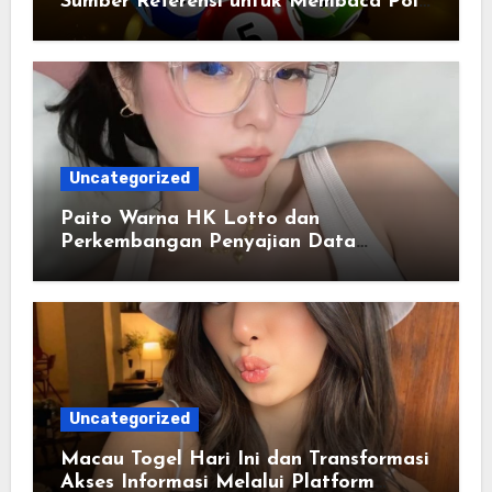
Sumber Referensi untuk Membaca Pola
Statistik
Uncategorized
Paito Warna HK Lotto dan
Perkembangan Penyajian Data
Berbasis Warna
Uncategorized
Macau Togel Hari Ini dan Transformasi
Akses Informasi Melalui Platform