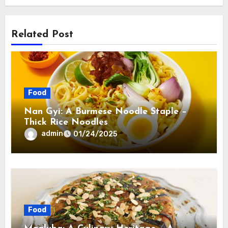
Related Post
Food
Nan Gyi: A Burmese Noodle Staple –
Thick Rice Noodles
admin
01/24/2025
Food