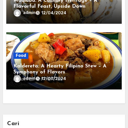
Maqluba: A Culinary Heritage – A
Flavorful Feast, Upside Down
admin
12/04/2024
Food
Kaldereta: A Hearty Filipino Stew – A
Symphony of Flavors
admin
12/03/2024
Cari