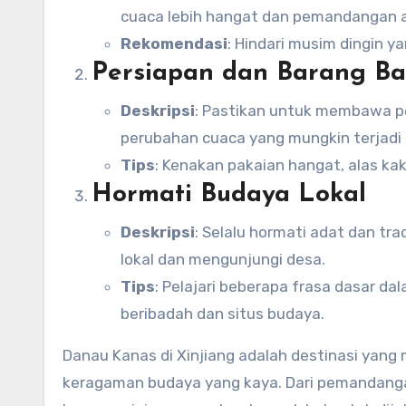
cuaca lebih hangat dan pemandangan 
Rekomendasi
: Hindari musim dingin 
Persiapan dan Barang B
Deskripsi
: Pastikan untuk membawa pe
perubahan cuaca yang mungkin terjadi
Tips
: Kenakan pakaian hangat, alas ka
Hormati Budaya Lokal
Deskripsi
: Selalu hormati adat dan t
lokal dan mengunjungi desa.
Tips
: Pelajari beberapa frasa dasar d
beribadah dan situs budaya.
Danau Kanas di Xinjiang adalah destinasi yang
keragaman budaya yang kaya. Dari pemandan