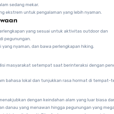
alam sedang mekar.
yang ekstrem untuk pengalaman yang lebih nyaman.
awaan
rlengkapan yang sesuai untuk aktivitas outdoor dan
 di pegunungan.
ki yang nyaman, dan bawa perlengkapan hiking.
radisi masyarakat setempat saat berinteraksi dengan pe
alam bahasa lokal dan tunjukkan rasa hormat di tempat-
 menakjubkan dengan keindahan alam yang luar biasa da
gan danau yang menawan hingga pegunungan yang mega