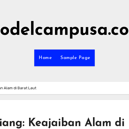
odelcampusa.c
Home
Sample Page
an Alam di Barat Laut
iang: Keajaiban Alam di