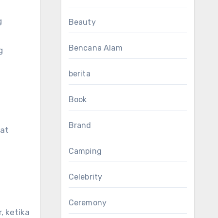
g
Beauty
Bencana Alam
g
berita
Book
Brand
hat
Camping
Celebrity
Ceremony
, ketika