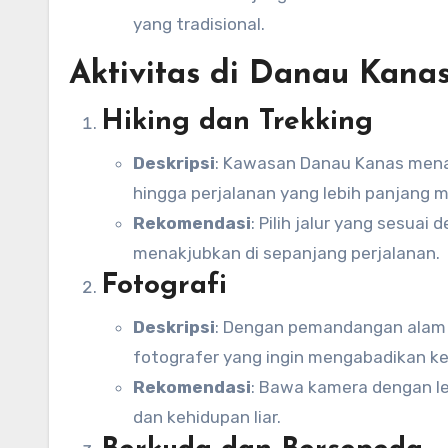
yang tradisional.
Aktivitas di Danau Kana
Hiking dan Trekking
Deskripsi
: Kawasan Danau Kanas menaw
hingga perjalanan yang lebih panjang 
Rekomendasi
: Pilih jalur yang sesu
menakjubkan di sepanjang perjalanan.
Fotografi
Deskripsi
: Dengan pemandangan alam y
fotografer yang ingin mengabadikan k
Rekomendasi
: Bawa kamera dengan l
dan kehidupan liar.