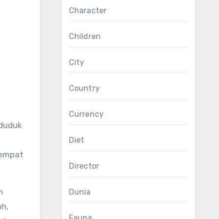
Character
Children
City
Country
Currency
nduduk
Diet
tempat
Director
n
Dunia
h,
Fauna