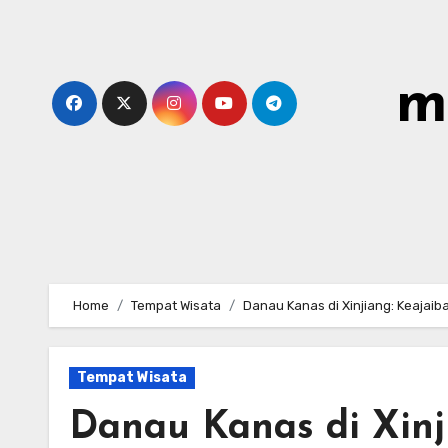
Skip
to
content
m
Home
Tempat Wisata
Danau Kanas di Xinjiang: Keajaib
Tempat Wisata
Danau Kanas di Xinj