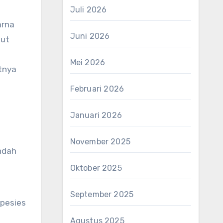
Juli 2026
arna
Juni 2026
mut
Mei 2026
tnya
Februari 2026
Januari 2026
November 2025
ndah
Oktober 2025
September 2025
spesies
Agustus 2025