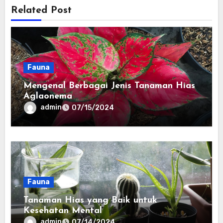
Related Post
Fauna
Mengenal Berbagai Jenis Tanaman Hias
Aglaonema
admin
07/15/2024
Fauna
Tanaman Hias yang Baik untuk
Kesehatan Mental
admin
07/14/2024