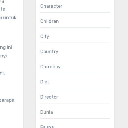
ng
Character
ta.
i untuk
Children
City
ng ini
Country
nyi
Currency
ni.
Diet
Director
berapa
Dunia
Fauna