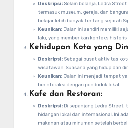
Deskripsi:
Selain belanja, Ledra Stree
termasuk museum, gereja, dan banguna
belajar lebih banyak tentang sejarah Si
Keunikan:
Jalan ini sendiri memiliki s
lalu, yang memberikan konteks historis
Kehidupan Kota yang Din
Deskripsi:
Sebagai pusat aktivitas kot
wisatawan. Suasana yang hidup dan di
Keunikan:
Jalan ini menjadi tempat ya
berinteraksi dengan penduduk lokal.
Kafe dan Restoran:
Deskripsi:
Di sepanjang Ledra Street,
hidangan lokal dan internasional. Ini
makanan atau minuman setelah berbel