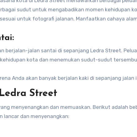
uasana kota di Ledra Street menawarkan berbagai pelua
 berbagai sudut untuk mengabadikan momen kehidupan ko
esuai untuk fotografi jalanan. Manfaatkan cahaya alam
tai:
 berjalan-jalan santai di sepanjang Ledra Street. Pelua
kehidupan kota dan menemukan sudut-sudut tersembu
na Anda akan banyak berjalan kaki di sepanjang jalan i
Ledra Street
 yang menyenangkan dan memuaskan. Berikut adalah be
an lancar dan menyenangkan: