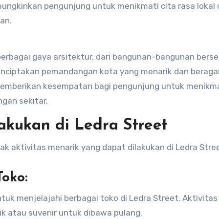
ungkinkan pengunjung untuk menikmati cita rasa lokal
an.
erbagai gaya arsitektur, dari bangunan-bangunan berse
menciptakan pemandangan kota yang menarik dan beraga
 memberikan kesempatan bagi pengunjung untuk menikm
ngan sekitar.
akukan di Ledra Street
ak aktivitas menarik yang dapat dilakukan di Ledra Stree
Toko:
 menjelajahi berbagai toko di Ledra Street. Aktivitas 
k atau suvenir untuk dibawa pulang.