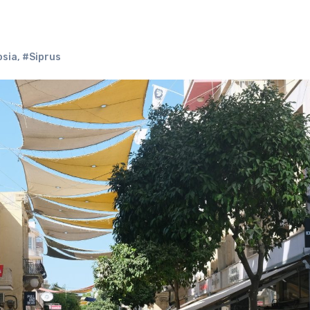
osia
,
#Siprus