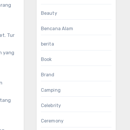
arang
Beauty
Bencana Alam
et. Tur
berita
h yang
Book
Brand
n
Camping
ntang
Celebrity
Ceremony