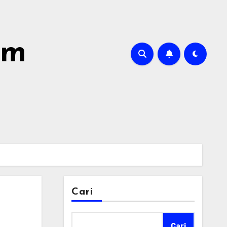
om
Cari
Cari