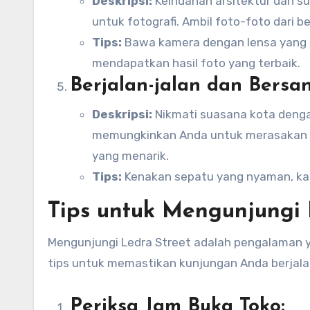
Deskripsi:
Keindahan arsitektur dan s
untuk fotografi. Ambil foto-foto dari
Tips:
Bawa kamera dengan lensa yang s
mendapatkan hasil foto yang terbaik.
Berjalan-jalan dan Bersan
Deskripsi:
Nikmati suasana kota dengan
memungkinkan Anda untuk merasakan 
yang menarik.
Tips:
Kenakan sepatu yang nyaman, kare
Tips untuk Mengunjungi 
Mengunjungi Ledra Street adalah pengalaman
tips untuk memastikan kunjungan Anda berjal
Periksa Jam Buka Toko: