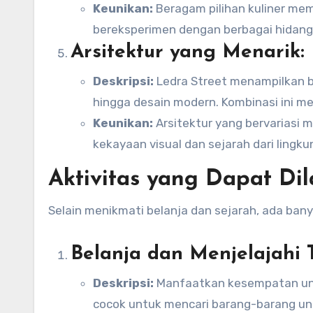
Keunikan:
Beragam pilihan kuliner mem
bereksperimen dengan berbagai hidang
Arsitektur yang Menarik:
Deskripsi:
Ledra Street menampilkan b
hingga desain modern. Kombinasi ini 
Keunikan:
Arsitektur yang bervariasi
kekayaan visual dan sejarah dari lingku
Aktivitas yang Dapat Dil
Selain menikmati belanja dan sejarah, ada bany
Belanja dan Menjelajahi 
Deskripsi:
Manfaatkan kesempatan untuk
cocok untuk mencari barang-barang uni