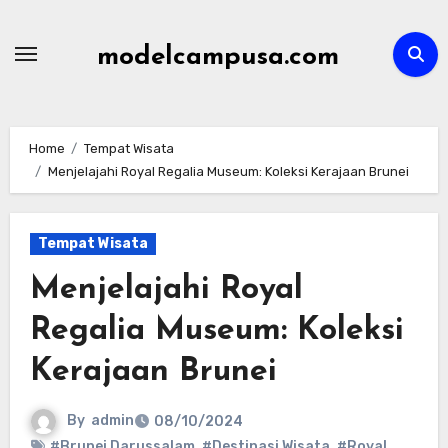
Skip
to
modelcampusa.com
content
Home
Tempat Wisata
Menjelajahi Royal Regalia Museum: Koleksi Kerajaan Brunei
Tempat Wisata
Menjelajahi Royal
Regalia Museum: Koleksi
Kerajaan Brunei
By
admin
08/10/2024
#Brunei Darussalam
,
#Destinasi Wisata
,
#Royal