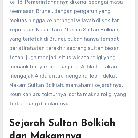
ke-16. Pemerintahannya dikenal sebagai masa
keemasan Brunei, dengan pengaruh yang
meluas hingga ke berbagai wilayah di sekitar
kepulauan Nusantara. Makam Sultan Bolkiah,
yang terletak di Brunei, bukan hanya tempat
peristirahatan terakhir seorang sultan besar
tetapi juga menjadi situs wisata religi yang
menarik banyak pengunjung. Artikel ini akan
mengajak Anda untuk mengenal lebih dekat
Makam Sultan Bolkiah, memahami sejarahnya,
keunikan arsitekturnya, serta makna religi yang
terkandung di dalamnya.
Sejarah Sultan Bolkiah
dan Makamnya