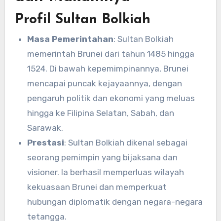
Profil Sultan Bolkiah
Masa Pemerintahan
: Sultan Bolkiah
memerintah Brunei dari tahun 1485 hingga
1524. Di bawah kepemimpinannya, Brunei
mencapai puncak kejayaannya, dengan
pengaruh politik dan ekonomi yang meluas
hingga ke Filipina Selatan, Sabah, dan
Sarawak.
Prestasi
: Sultan Bolkiah dikenal sebagai
seorang pemimpin yang bijaksana dan
visioner. Ia berhasil memperluas wilayah
kekuasaan Brunei dan memperkuat
hubungan diplomatik dengan negara-negara
tetangga.