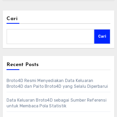
Cari
Cari
Recent Posts
Broto4D Resmi Menyediakan Data Keluaran
Broto4D dan Paito Broto4D yang Selalu Diperbarui
Data Keluaran Broto4D sebagai Sumber Referensi
untuk Membaca Pola Statistik