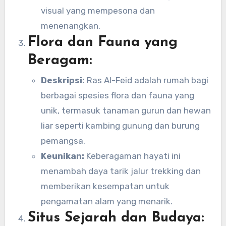
visual yang mempesona dan
menenangkan.
Flora dan Fauna yang
Beragam:
Deskripsi:
Ras Al-Feid adalah rumah bagi
berbagai spesies flora dan fauna yang
unik, termasuk tanaman gurun dan hewan
liar seperti kambing gunung dan burung
pemangsa.
Keunikan:
Keberagaman hayati ini
menambah daya tarik jalur trekking dan
memberikan kesempatan untuk
pengamatan alam yang menarik.
Situs Sejarah dan Budaya: