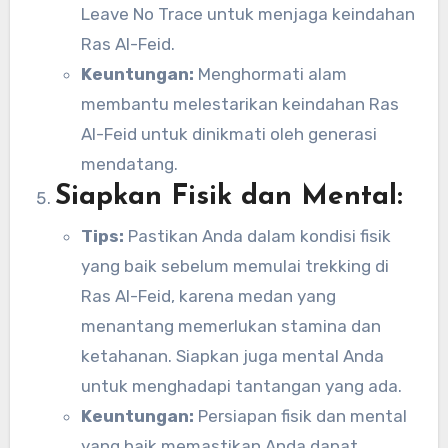
Leave No Trace untuk menjaga keindahan
Ras Al-Feid.
Keuntungan:
Menghormati alam
membantu melestarikan keindahan Ras
Al-Feid untuk dinikmati oleh generasi
mendatang.
Siapkan Fisik dan Mental:
Tips:
Pastikan Anda dalam kondisi fisik
yang baik sebelum memulai trekking di
Ras Al-Feid, karena medan yang
menantang memerlukan stamina dan
ketahanan. Siapkan juga mental Anda
untuk menghadapi tantangan yang ada.
Keuntungan:
Persiapan fisik dan mental
yang baik memastikan Anda dapat