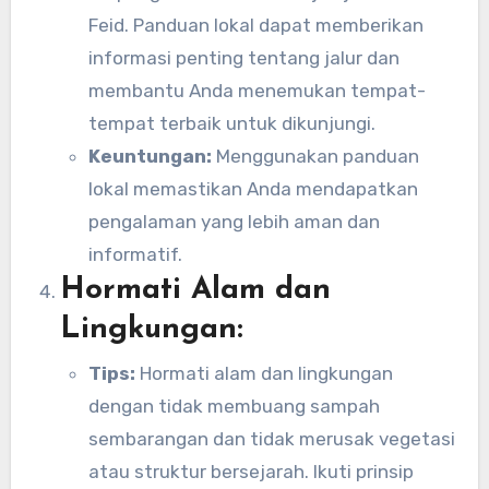
Feid. Panduan lokal dapat memberikan
informasi penting tentang jalur dan
membantu Anda menemukan tempat-
tempat terbaik untuk dikunjungi.
Keuntungan:
Menggunakan panduan
lokal memastikan Anda mendapatkan
pengalaman yang lebih aman dan
informatif.
Hormati Alam dan
Lingkungan:
Tips:
Hormati alam dan lingkungan
dengan tidak membuang sampah
sembarangan dan tidak merusak vegetasi
atau struktur bersejarah. Ikuti prinsip