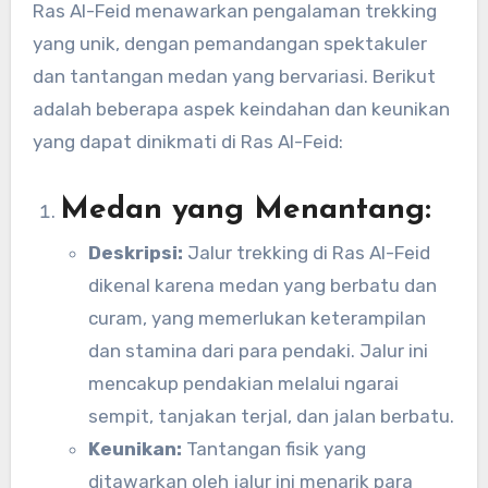
Ras Al-Feid menawarkan pengalaman trekking
yang unik, dengan pemandangan spektakuler
dan tantangan medan yang bervariasi. Berikut
adalah beberapa aspek keindahan dan keunikan
yang dapat dinikmati di Ras Al-Feid:
Medan yang Menantang:
Deskripsi:
Jalur trekking di Ras Al-Feid
dikenal karena medan yang berbatu dan
curam, yang memerlukan keterampilan
dan stamina dari para pendaki. Jalur ini
mencakup pendakian melalui ngarai
sempit, tanjakan terjal, dan jalan berbatu.
Keunikan:
Tantangan fisik yang
ditawarkan oleh jalur ini menarik para