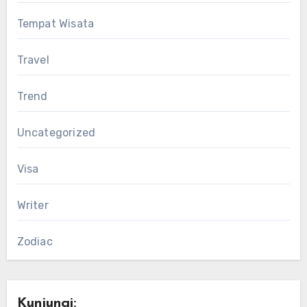
Tempat Wisata
Travel
Trend
Uncategorized
Visa
Writer
Zodiac
Kunjungi: