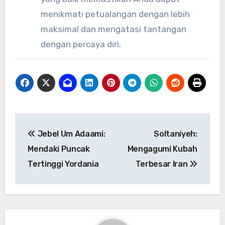
menikmati petualangan dengan lebih
maksimal dan mengatasi tantangan
dengan percaya diri.
Navigasi
Jebel Um Adaami:
Soltaniyeh:
pos
Mendaki Puncak
Mengagumi Kubah
Tertinggi Yordania
Terbesar Iran