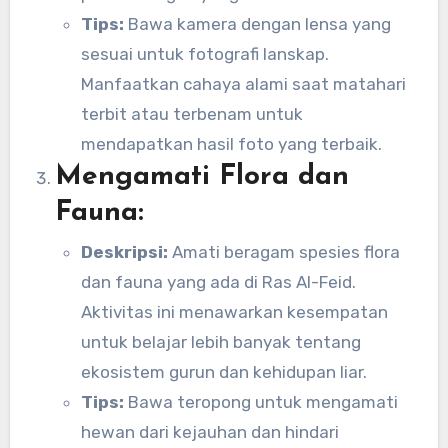
Tips:
Bawa kamera dengan lensa yang
sesuai untuk fotografi lanskap.
Manfaatkan cahaya alami saat matahari
terbit atau terbenam untuk
mendapatkan hasil foto yang terbaik.
Mengamati Flora dan
Fauna:
Deskripsi:
Amati beragam spesies flora
dan fauna yang ada di Ras Al-Feid.
Aktivitas ini menawarkan kesempatan
untuk belajar lebih banyak tentang
ekosistem gurun dan kehidupan liar.
Tips:
Bawa teropong untuk mengamati
hewan dari kejauhan dan hindari