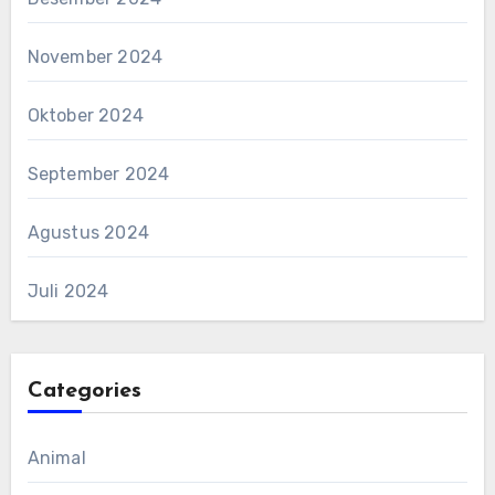
November 2024
Oktober 2024
September 2024
Agustus 2024
Juli 2024
Categories
Animal