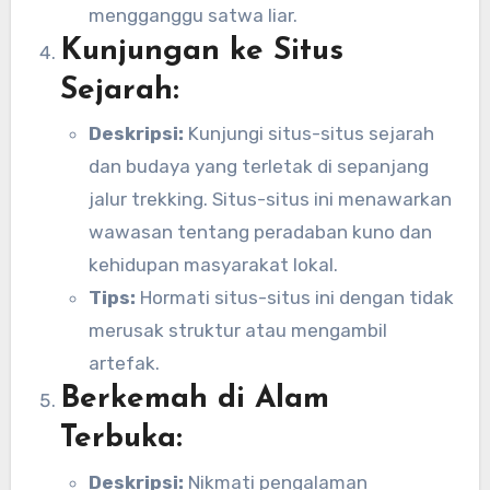
mengganggu satwa liar.
Kunjungan ke Situs
Sejarah:
Deskripsi:
Kunjungi situs-situs sejarah
dan budaya yang terletak di sepanjang
jalur trekking. Situs-situs ini menawarkan
wawasan tentang peradaban kuno dan
kehidupan masyarakat lokal.
Tips:
Hormati situs-situs ini dengan tidak
merusak struktur atau mengambil
artefak.
Berkemah di Alam
Terbuka:
Deskripsi:
Nikmati pengalaman