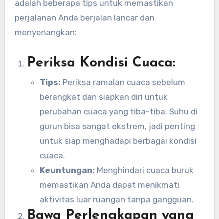
adalah beberapa tips untuk memastikan
perjalanan Anda berjalan lancar dan
menyenangkan:
Periksa Kondisi Cuaca:
Tips:
Periksa ramalan cuaca sebelum
berangkat dan siapkan diri untuk
perubahan cuaca yang tiba-tiba. Suhu di
gurun bisa sangat ekstrem, jadi penting
untuk siap menghadapi berbagai kondisi
cuaca.
Keuntungan:
Menghindari cuaca buruk
memastikan Anda dapat menikmati
aktivitas luar ruangan tanpa gangguan.
Bawa Perlengkapan yang