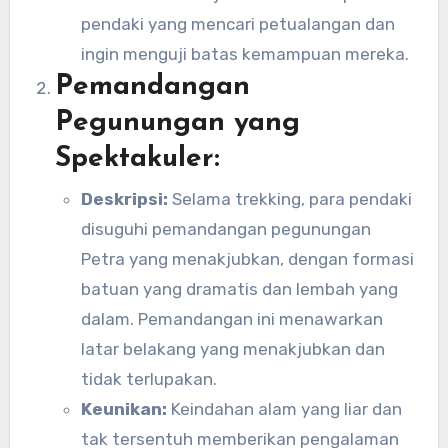
pendaki yang mencari petualangan dan
ingin menguji batas kemampuan mereka.
Pemandangan
Pegunungan yang
Spektakuler:
Deskripsi:
Selama trekking, para pendaki
disuguhi pemandangan pegunungan
Petra yang menakjubkan, dengan formasi
batuan yang dramatis dan lembah yang
dalam. Pemandangan ini menawarkan
latar belakang yang menakjubkan dan
tidak terlupakan.
Keunikan:
Keindahan alam yang liar dan
tak tersentuh memberikan pengalaman